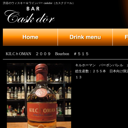
渋谷のウィスキー＆ワインバー caskdor（カスクドール）
KILCｈOMAN ２００９ Bourbon ＃５１５
キルホーマン バーボンバレル
総生産数：２５５本 日本向け限定
１３