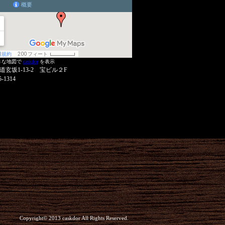
きな地図で
caskdor
を表示
道玄坂1-13-2 宝ビル２F
5-1314
Copyright© 2013 caskdor All Rights Reserved.