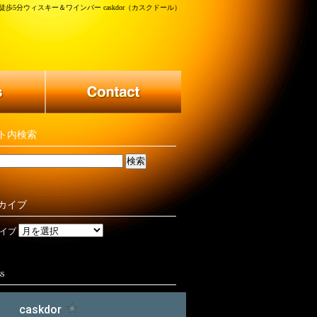
歩5分ウィスキー＆ワインバー caskdor（カスクドール）
ト内検索
カイブ
イブ
s