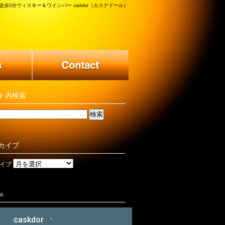
歩5分ウィスキー＆ワインバー caskdor（カスクドール）
ト内検索
カイブ
イブ
s