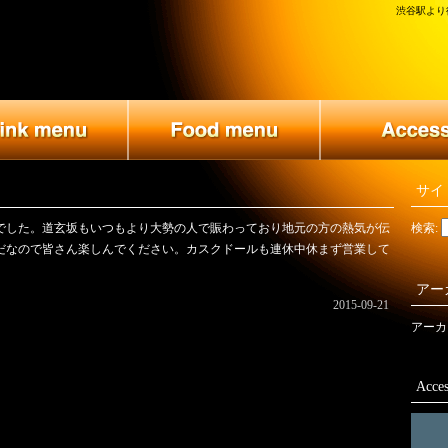
渋谷駅より徒
サイ
でした。道玄坂もいつもより大勢の人で賑わっており地元の方の熱気が伝
検索:
だなので皆さん楽しんでください。カスクドールも連休中休まず営業して
アー
2015-09-21
アーカ
Acces