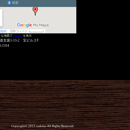
きな地図で
caskdor
を表示
道玄坂1-13-2 宝ビル２F
5-1314
Copyright© 2013 caskdor All Rights Reserved.