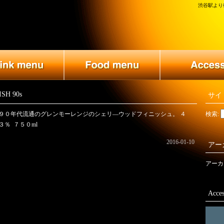
渋谷駅より徒
SH 90s
サイ
９０年代流通のグレンモーレンジのシェリ―ウッドフィニッシュ。 ４
検索:
３％ ７５０ml
2016-01-10
アー
アーカ
Acces