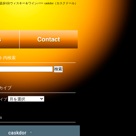
歩5分ウィスキー＆ワインバー caskdor（カスクドール）
ト内検索
カイブ
イブ
s